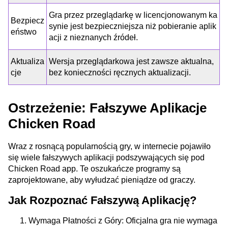
Gra przez przeglądarkę w licencjonowanym ka
Bezpiecz
synie jest bezpieczniejsza niż pobieranie aplik
eństwo
acji z nieznanych źródeł.
Aktualiza
Wersja przeglądarkowa jest zawsze aktualna,
cje
bez konieczności ręcznych aktualizacji.
Ostrzeżenie: Fałszywe Aplikacje
Chicken Road
Wraz z rosnącą popularnością gry, w internecie pojawiło
się wiele fałszywych aplikacji podszywających się pod
Chicken Road app. Te oszukańcze programy są
zaprojektowane, aby wyłudzać pieniądze od graczy.
Jak Rozpoznać Fałszywą Aplikację?
Wymaga Płatności z Góry: Oficjalna gra nie wymaga