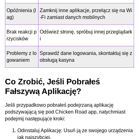
Opóźnienia (l
Zamknij inne aplikacje, przełącz się na Wi
ag)
-Fi zamiast danych mobilnych
Brak reakcji p
Odśwież stronę, spróbuj innej przeglądark
rzycisków
i
Problemy z lo
Sprawdź dane logowania, skontaktuj się z
gowaniem
obsługą kasyna
Co Zrobić, Jeśli Pobrałeś
Fałszywą Aplikację?
Jeśli przypadkowo pobrałeś podejrzaną aplikację
podszywającą się pod Chicken Road app, natychmiast
podejmij następujące kroki:
Odinstaluj Aplikację: Usuń ją ze swojego urządzenia
jak najszybciej.