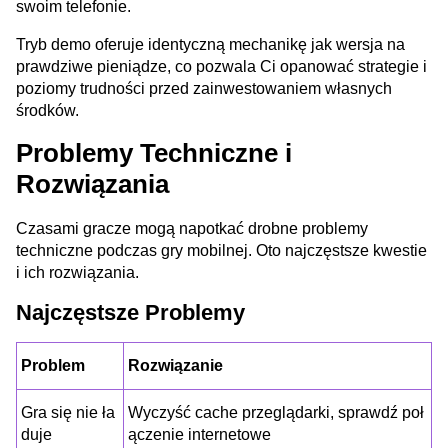
swoim telefonie.
Tryb demo oferuje identyczną mechanikę jak wersja na
prawdziwe pieniądze, co pozwala Ci opanować strategie i
poziomy trudności przed zainwestowaniem własnych
środków.
Problemy Techniczne i
Rozwiązania
Czasami gracze mogą napotkać drobne problemy
techniczne podczas gry mobilnej. Oto najczęstsze kwestie
i ich rozwiązania.
Najczęstsze Problemy
Problem
Rozwiązanie
Gra się nie ła
Wyczyść cache przeglądarki, sprawdź poł
duje
ączenie internetowe